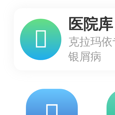
医院库
克拉玛依
银屑病