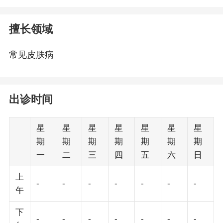
擅长领域
常见皮肤病
出诊时间
星
星
星
星
星
星
星
期
期
期
期
期
期
期
一
二
三
四
五
六
日
上
-
-
-
-
-
-
-
午
下
-
-
-
-
-
-
-