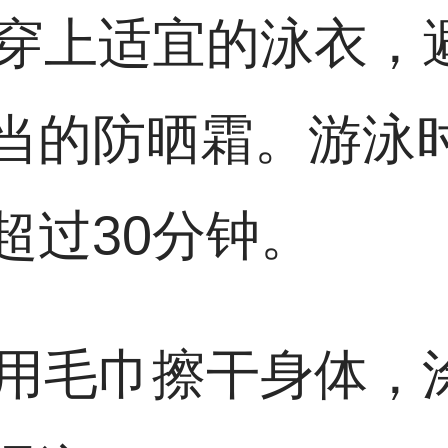
注意穿上适宜的泳衣
当的防晒霜。游泳
超过30分钟。
及时用毛巾擦干身体